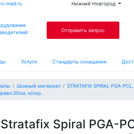
ro-med.ru
Нижний Новгород
орудование
Отправить запрос
зводителей!
ды
Услуги
Стандарты оснащения
Дост
иалы
Шовный материал
STRATAFIX SPIRAL PGA-PCL, 
правл.30см, н/окр.
Stratafix Spiral PGA-P