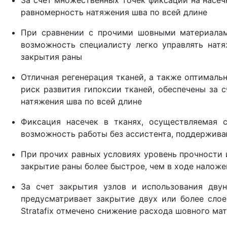
За счет множественных точек фиксации на насеч
равномерность натяжения шва по всей длине
При сравнении с прочими шовными материалами 
возможность специалисту легко управлять нат
закрытия раны
Отличная регенерация тканей, а также оптимал
риск развития гипоксии тканей, обеспечены за 
натяжения шва по всей длине
Фиксация насечек в тканях, осуществляемая 
возможность работы без ассистента, поддержив
При прочих равных условиях уровень прочности и
закрытие раны более быстрое, чем в ходе налож
За счет закрытия узлов и использования двун
предусматривает закрытие двух или более слое
Stratafix отмечено снижение расхода шовного ма