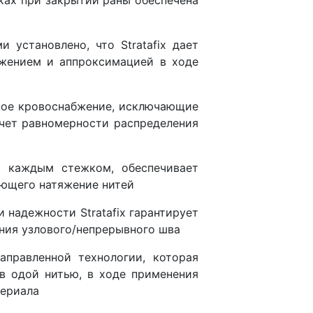
ках при закрытии раны обеспечена
установлено, что Stratafix дает
яжением и аппроксимацией в ходе
ьное кровоснабжение, исключающие
счет равномерности распределения
с каждым стежком, обеспечивает
ающего натяжение нитей
 надежности Stratafix гарантирует
ения узлового/непрерывного шва
аправленной технологии, которая
в одой нитью, в ходе применения
териала