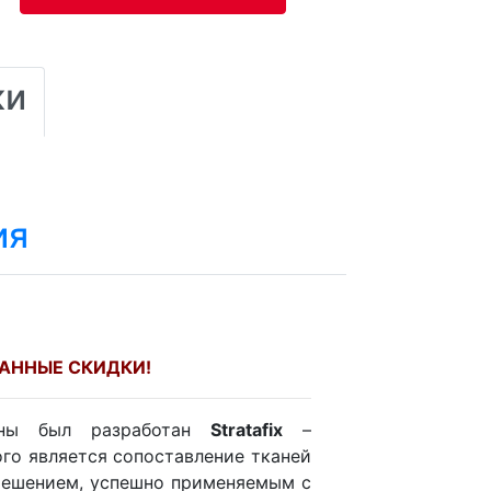
ки
ия
АННЫЕ СКИДКИ!
раны был разработан
Stratafix
–
го является сопоставление тканей
 решением, успешно применяемым с