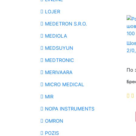
LOJER
MEDETRON S.R.O.
MEDIOLA
Шов
MEDSUYUN
2/0
MEDTRONIC
По 
MERIVAARA
Бре
MICRO MEDICAL
MIR
NOPA INSTRUMENTS
OMRON
POZIS