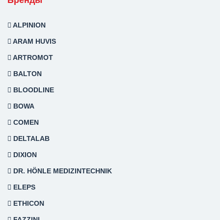
Бренды
ALPINION
ARAM HUVIS
ARTROMOT
BALTON
BLOODLINE
BOWA
COMEN
DELTALAB
DIXION
DR. HÖNLE MEDIZINTECHNIK
ELEPS
ETHICON
FAZZINI