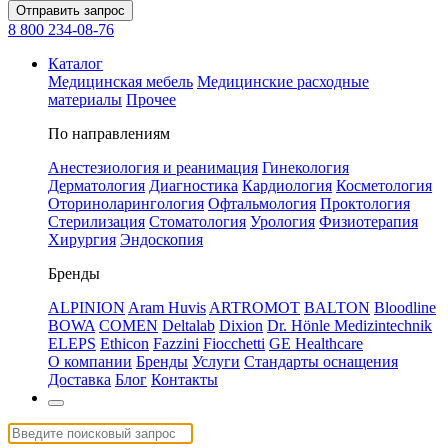
Отправить запрос
8 800 234-08-76
Каталог
Медицинская мебель
Медицинские расходные
материалы
Прочее
По направлениям
Анестезиология и реанимация
Гинекология
Дерматология
Диагностика
Кардиология
Косметология
Оториноларингология
Офтальмология
Проктология
Стерилизация
Стоматология
Урология
Физиотерапия
Хирургия
Эндоскопия
Бренды
ALPINION
Aram Huvis
ARTROMOT
BALTON
Bloodline
BOWA
COMEN
Deltalab
Dixion
Dr. Hönle Medizintechnik
ELEPS
Ethicon
Fazzini
Fiocchetti
GE Healthcare
О компании
Бренды
Услуги
Стандарты оснащения
Доставка
Блог
Контакты