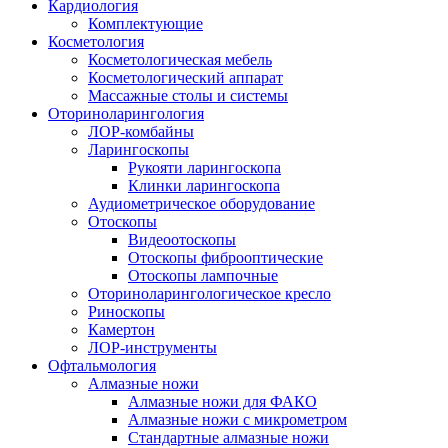
Кардиология
Комплектующие
Косметология
Косметологическая мебель
Косметологический аппарат
Массажные столы и системы
Оториноларингология
ЛОР-комбайны
Ларингоскопы
Рукояти ларингоскопа
Клинки ларингоскопа
Аудиометрическое оборудование
Отоскопы
Видеоотоскопы
Отоскопы фиброоптические
Отоскопы лампочные
Оториноларингологическое кресло
Риноскопы
Камертон
ЛОР-инструменты
Офтальмология
Алмазные ножи
Алмазные ножи для ФАКО
Алмазные ножи с микрометром
Стандартные алмазные ножи