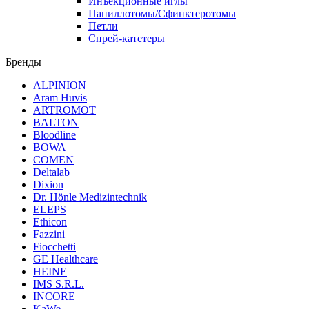
Инъекционные иглы
Папиллотомы/Сфинктеротомы
Петли
Спрей-катетеры
Бренды
ALPINION
Aram Huvis
ARTROMOT
BALTON
Bloodline
BOWA
COMEN
Deltalab
Dixion
Dr. Hönle Medizintechnik
ELEPS
Ethicon
Fazzini
Fiocchetti
GE Healthcare
HEINE
IMS S.R.L.
INCORE
KaWe