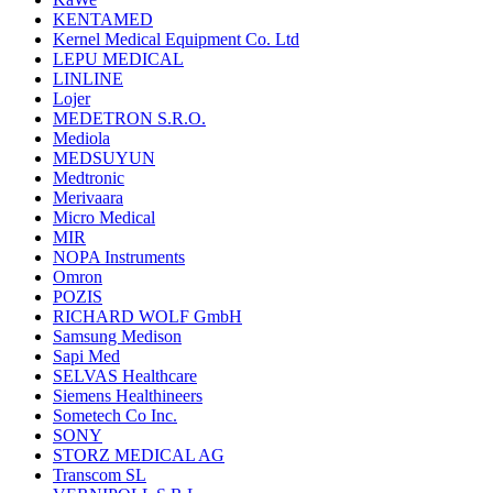
KENTAMED
Kernel Medical Equipment Co. Ltd
LEPU MEDICAL
LINLINE
Lojer
MEDETRON S.R.O.
Mediola
MEDSUYUN
Medtronic
Merivaara
Micro Medical
MIR
NOPA Instruments
Omron
POZIS
RICHARD WOLF GmbH
Samsung Medison
Sapi Med
SELVAS Healthcare
Siemens Healthineers
Sometech Co Inc.
SONY
STORZ MEDICAL AG
Transcom SL