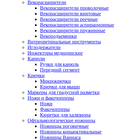
Векорасширители
Векорасширители проволочные
Векорасширители винтовые
Векорасширители реечные
Векорасширители аспирационные
Векорасширители пружинные
Векоподъемники
Витреоретинальные инструменты
Иглодержатели
Инжекторы медицинские
Канюли
Ручки для канюль
Передний сегмент
Крючки
Микрокрючки
Крючки для мышц
Маркеры для градусной разметки
Ножи и факочопперы
Ножи
Факочопперы
Кюретки для халязиона
Офтальмологические ножницы
Ножницы роговичные
Ножницы коньюктивальные
Ножницы Ваннаса