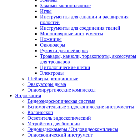
Зажимы монополярные
Иглы
Инструменты для санации и расширения
полостей
Инструменты для соединения тканей
Монополярные инструменты
Ножницы
Окклюдеры
Рукояти для шейверов
Троакары, канюли, торакопорты, аксессуары
для троакаров
Цитологические щетки
Электроды
Шейверы ротационные
Эвакуаторы дыма
Эндохирургические комплексы
Эндоскопия
Видеоэндоскопическая система
Вспомогательные эндоскопические инструменты
Колоноскоп
Осветитель эндоскопический
Устройство для биопсии
Эндовидеокамеры / Эндовидеокомплексы
Эндоскопический инструмент