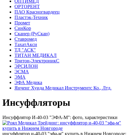
ОПТИМЕД
ОРТОРЕНТ
ПАО Красногвардеец
Пластэк-Техник
Промет
СинКор
Сканер (РуСкан)
Ставромед
ТахатАкси
ТД "АСК"
ТИТАН МЕДИКАЛ
Тритон-ЭлектроникС
ЭРСИЛОН
ЭСМА
ЭМА
ЭФА Медика
Янченг Хуида Медикал Инструментс Ко., Лтд.
Инсуффляторы
Инсуффлятор И-40-03 "ЭФА-М": фото, характеристики
инсуффлятор и-40-03 "эфа-м" купить в Нижнем Новгороде: