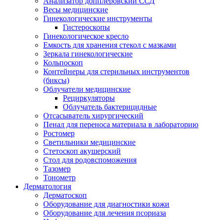
Анализатор допплеровский ССД
Весы медицинские
Гинекологические инструменты
Гистероскопы
Гинекологическое кресло
Емкость для хранения стекол с мазками
Зеркала гинекологические
Кольпоскоп
Контейнеры для стерильных инструментов
(биксы)
Облучатели медицинские
Рециркуляторы
Облучатель бактерицидные
Отсасыватель хирургический
Пенал для переноса материала в лабораторию
Ростомер
Светильники медицинские
Стетоскоп акушерский
Стол для родовспоможения
Тазомер
Тонометр
Дерматология
Дерматоскоп
Оборудование для диагностики кожи
Оборудование для лечения псориаза