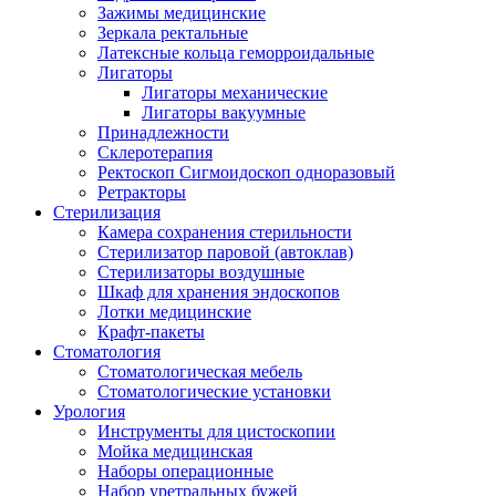
Зажимы медицинские
Зеркала ректальные
Латексные кольца геморроидальные
Лигаторы
Лигаторы механические
Лигаторы вакуумные
Принадлежности
Склеротерапия
Ректоскоп Сигмоидоскоп одноразовый
Ретракторы
Стерилизация
Камера сохранения стерильности
Стерилизатор паровой (автоклав)
Стерилизаторы воздушные
Шкаф для хранения эндоскопов
Лотки медицинские
Крафт-пакеты
Стоматология
Стоматологическая мебель
Стоматологические установки
Урология
Инструменты для цистоскопии
Мойка медицинская
Наборы операционные
Набор уретральных бужей