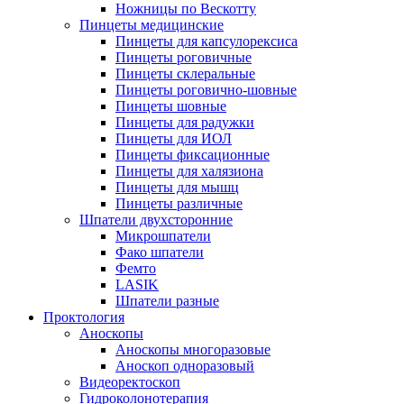
Ножницы по Вескотту
Пинцеты медицинские
Пинцеты для капсулорексиса
Пинцеты роговичные
Пинцеты склеральные
Пинцеты роговично-шовные
Пинцеты шовные
Пинцеты для радужки
Пинцеты для ИОЛ
Пинцеты фиксационные
Пинцеты для халязиона
Пинцеты для мышц
Пинцеты различные
Шпатели двухсторонние
Микрошпатели
Фако шпатели
Фемто
LASIK
Шпатели разные
Проктология
Аноскопы
Аноскопы многоразовые
Аноскоп одноразовый
Видеоректоскоп
Гидроколонотерапия