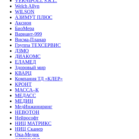
VERNIPOLL S.R.L.
Welch Allyn
WILSON
АЗИМУТ ПЛЮС
Аксион
БиоМера
Вариант-999
Висма-Планар
Группа ТЕХСЕРВИС
ДЗМО
ДИАКОМС
ЕЛАМЕД
Здоровый мир
КВАРЦ
Компания ТД «КЛЕР»
КРОНТ
МАССА–К
МЕДАСС
МЕДИН
МедИнжиниринг
НЕВОТОН
Нейрософт
НИЦ МАТРИКС
НИЦ Сканер
Ока-Медик