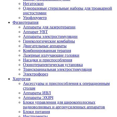
Негатоскоп
Одноразовые стерильные наборы для троакарной
цистостомии
Урофлоуметр
Физиотерапия
Аппараты для лазеротерапии
Аппарат УВТ
Аппараты электростимуляции
Гинекологические комбайны
Двигательные аппараты
Комбинированная терапия
Лазерные излучающие головки
Насадки и приспособления
Озонотерапевтическая установка
Транскраниальная электростимуляция
Электрофорез
Хирургия
Аксессуары и приспособления к операционным
столам
Аппараты ИВЛ
Аппараты ЭХВЧ
Блоки управления для широкополосных
радиоволновых и аргонусиленных аппаратов
Блоки питания
Инструменты